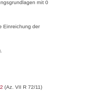
ungsgrundlagen mit 0
e Einreichung der
.
12
(Az. VII R 72/11)