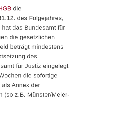
 HGB
die
1.12. des Folgejahres,
g hat das Bundesamt für
en die gesetzlichen
geld beträgt mindestens
stsetzung des
amt für Justiz eingelegt
Wochen die sofortige
t als Annex der
n (so z.B. Münster/Meier-