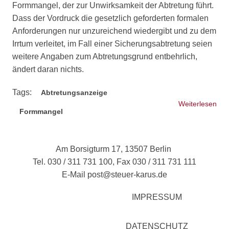
Formmangel, der zur Unwirksamkeit der Abtretung führt.
Dass der Vordruck die gesetzlich geforderten formalen
Anforderungen nur unzureichend wiedergibt und zu dem
Irrtum verleitet, im Fall einer Sicherungsabtretung seien
weitere Angaben zum Abtretungsgrund entbehrlich,
ändert daran nichts.
Tags:
Abtretungsanzeige
Weiterlesen
übe
Formmangel
BF
28.
(Az.
Am Borsigturm 17, 13507 Berlin
52/
Tel. 030 / 311 731 100, Fax 030 / 311 731 111
E-Mail
post@steuer-karus.de
IMPRESSUM
DATENSCHUTZ