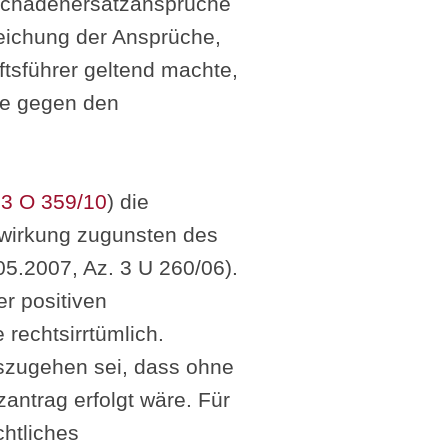
 Schadenersatzansprüche
eichung der Ansprüche,
tsführer geltend machte,
he gegen den
.
3 O 359/10
) die
zwirkung zugunsten des
.05.2007, Az. 3 U 260/06).
r positiven
rechtsirrtümlich.
szugehen sei, dass ohne
zantrag erfolgt wäre. Für
chtliches