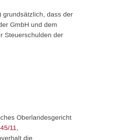
) grundsätzlich, dass der
n der GmbH und dem
ür Steuerschulden der
isches Oberlandesgericht
145/11
,
verhalt die