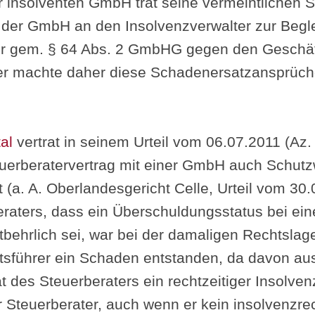
er insolventen GmbH trat seine vermeintlichen
 der GmbH an den Insolvenzverwalter zur Begl
ter gem. § 64 Abs. 2 GmbHG gegen den Geschäf
ter machte daher diese Schadenersatzansprüc
al
vertrat in seinem Urteil vom 06.07.2011 (Az
euerberatervertrag mit einer GmbH auch Schut
t (a. A. Oberlandesgericht Celle, Urteil vom 30
raters, dass ein Überschuldungsstatus bei eine
behrlich sei, war bei der damaligen Rechtslage 
tsführer ein Schaden entstanden, da davon au
t des Steuerberaters ein rechtzeitiger Insolven
 Steuerberater, auch wenn er kein insolvenzre