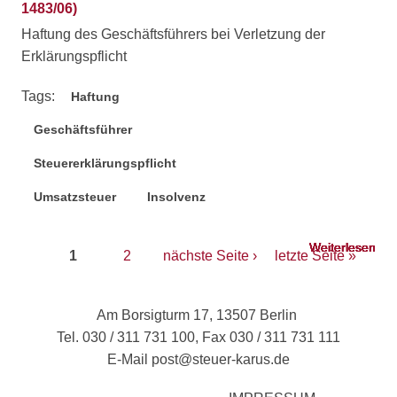
1483/06)
Haftung des Geschäftsführers bei Verletzung der
Erklärungspflicht
Tags:
Haftung
Geschäftsführer
Steuererklärungspflicht
Umsatzsteuer
Insolvenz
Seiten
Weiterlesen
Weiterlesen
Weiterlesen
Weiterlesen
Weiterlesen
Weiterlesen
Weiterlesen
Weiterlesen
Weiterlesen
Weiterlesen
übe
übe
übe
übe
übe
übe
übe
übe
übe
übe
1
2
nächste Seite ›
letzte Seite »
AO/
Ins
AO/
AO/
BG
des
Gm
FG
BF
FG 
FG
BF
FG
FG
20.
Ste
BG
Mü
21.
vo
Mün
16.
Mün
Saa
(Az
geg
25.
vo
(Az.
31.
Am Borsigturm 17, 13507 Berlin
vo
(Az.
vo
vo
354
Ges
(Az.
15.
49/
(Az
Tel. 030 / 311 731 100, Fax 030 / 311 731 111
16.
25/
03.
23.
sow
196
(Az
148
E-Mail
post@steuer-karus.de
(Az
(Az
(Az
Ges
411