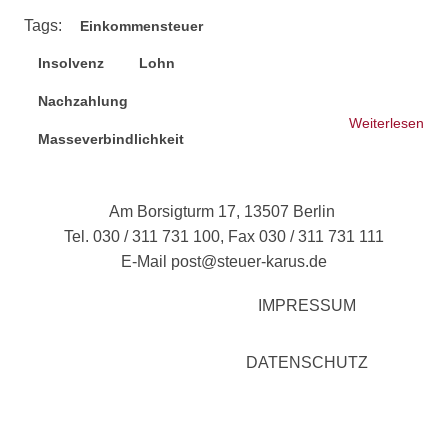
Tags:
Einkommensteuer
Insolvenz
Lohn
Nachzahlung
Weiterlesen
übe
Masseverbindlichkeit
ESt
FG
Sch
Am Borsigturm 17, 13507 Berlin
Hol
Tel. 030 / 311 731 100, Fax 030 / 311 731 111
vo
E-Mail
post@steuer-karus.de
24.
(Az
IMPRESSUM
90/
DATENSCHUTZ