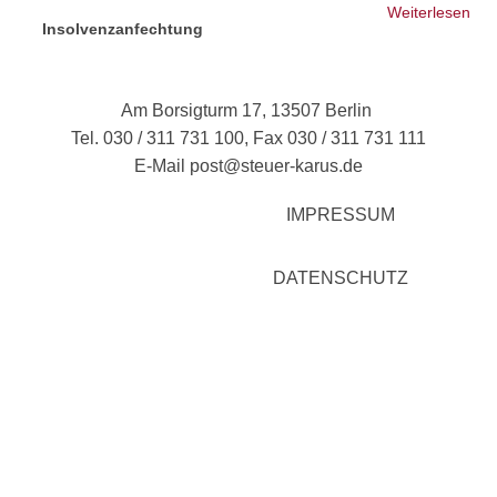
Weiterlesen
übe
Insolvenzanfechtung
AO/
BF
22.
Am Borsigturm 17, 13507 Berlin
(Az
Tel. 030 / 311 731 100, Fax 030 / 311 731 111
14/
E-Mail
post@steuer-karus.de
IMPRESSUM
DATENSCHUTZ